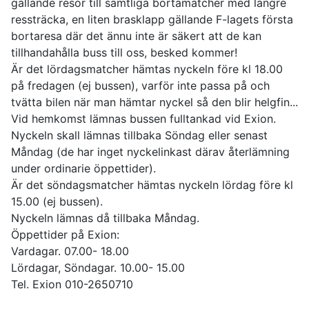
gällande resor till samtliga bortamatcher med längre
ressträcka, en liten brasklapp gällande F-lagets första
bortaresa där det ännu inte är säkert att de kan
tillhandahålla buss till oss, besked kommer!
Är det lördagsmatcher hämtas nyckeln före kl 18.00
på fredagen (ej bussen), varför inte passa på och
tvätta bilen när man hämtar nyckel så den blir helgfin...
Vid hemkomst lämnas bussen fulltankad vid Exion.
Nyckeln skall lämnas tillbaka Söndag eller senast
Måndag (de har inget nyckelinkast därav återlämning
under ordinarie öppettider).
Är det söndagsmatcher hämtas nyckeln lördag före kl
15.00 (ej bussen).
Nyckeln lämnas då tillbaka Måndag.
Öppettider på Exion:
Vardagar. 07.00- 18.00
Lördagar, Söndagar. 10.00- 15.00
Tel. Exion 010-2650710