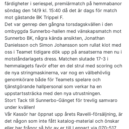
färdigheter i seriespel, premiärmatch på hemmabanor
söndag den 14/9 kl. 15:40 då det är dags för match
mot gästande BK Trippel F.
Det var genrep den gångna torsdagskvällen i den
ombyggda Sunnerbo-hallen med vänskapsmatch mot
Sunnerbo BK, några kända ansikten, Jonathan
Danielsson och Simon Johansson som rullat klot med
oss i Teamet tidigare dök upp på ansatserna men nu i
motståndarlagets dress. Matchen slutade 17-3 i
hemmalagets favör efter en del strul med scoring och
de nya stringmaskinerna, var nog en välbehövlig
genomkörare både för Teamets spelare och
tjänstgörande hallpersonal som verkar ha en
uppstartssträcka med den nya utrustningen.
Stort Tack till Sunnerbo-Gänget för trevlig samvaro
under kvällen!
Vår Kassör har öppnat upp årets Ravelli-försäljning, är
det någon som inte fått katalog-material och önskar
eller har frågor så hör av er till Lennart via 070-517