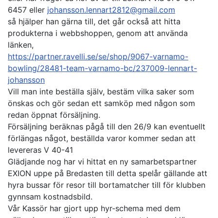
6457 eller
johansson.lennart2812@gmail.com
så hjälper han gärna till, det går också att hitta
produkterna i webbshoppen, genom att använda
länken,
https://partner.ravelli.se/se/shop/9067-varnamo-
bowling/28481-team-varnamo-bc/237009-lennart-
johansson
Vill man inte beställa själv, bestäm vilka saker som
önskas och gör sedan ett samköp med någon som
redan öppnat försäljning.
Försäljning beräknas pågå till den 26/9 kan eventuellt
förlängas något, beställda varor kommer sedan att
levereras V 40-41
Glädjande nog har vi hittat en ny samarbetspartner
EXION uppe på Bredasten till detta spelår gällande att
hyra bussar för resor till bortamatcher till för klubben
gynnsam kostnadsbild.
Vår Kassör har gjort upp hyr-schema med dem