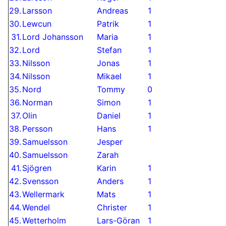
29.
Larsson
Andreas
1
30.
Lewcun
Patrik
1
31.
Lord Johansson
Maria
1
32.
Lord
Stefan
1
33.
Nilsson
Jonas
1
34.
Nilsson
Mikael
1
35.
Nord
Tommy
0
36.
Norman
Simon
1
37.
Olin
Daniel
1
38.
Persson
Hans
1
39.
Samuelsson
Jesper
40.
Samuelsson
Zarah
41.
Sjögren
Karin
1
42.
Svensson
Anders
1
43.
Wellermark
Mats
1
44.
Wendel
Christer
1
45.
Wetterholm
Lars-Göran
1