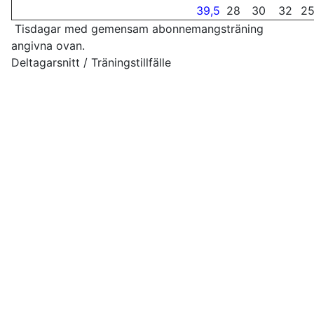
39,5
28
30
32
2
Tisdagar med gemensam abonnemangsträning
angivna ovan.
Deltagarsnitt / Träningstillfälle
Copyright © Team Värnamo Bowling Club 2026