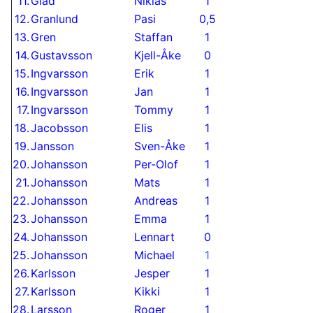
11.
Glad
Niklas
1
12.
Granlund
Pasi
0,5
13.
Gren
Staffan
1
14.
Gustavsson
Kjell-Åke
0
15.
Ingvarsson
Erik
1
16.
Ingvarsson
Jan
1
17.
Ingvarsson
Tommy
1
18.
Jacobsson
Elis
1
19.
Jansson
Sven-Åke
1
20.
Johansson
Per-Olof
1
21.
Johansson
Mats
1
22.
Johansson
Andreas
1
23.
Johansson
Emma
1
24.
Johansson
Lennart
0
25.
Johansson
Michael
1
26.
Karlsson
Jesper
1
27.
Karlsson
Kikki
1
28.
Larsson
Roger
1