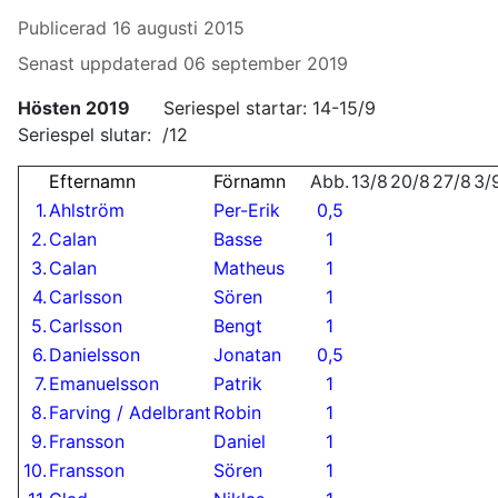
Publicerad 16 augusti 2015
Senast uppdaterad 06 september 2019
Hösten 2019
Seriespel startar: 14-15/9
Seriespel slutar: /12
Efternamn
Förnamn
Abb.
13/8
20/8
27/8
3/
1
.
Ahlström
Per-Erik
0,5
2
.
Calan
Basse
1
3
.
Calan
Matheus
1
4.
Carlsson
Sören
1
5.
Carlsson
Bengt
1
6.
Danielsson
Jonatan
0,5
7.
Emanuelsson
Patrik
1
8.
Farving / Adelbrant
Robin
1
9.
Fransson
Daniel
1
10.
Fransson
Sören
1