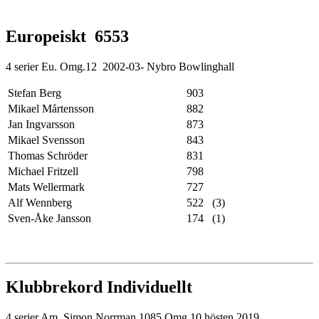
Europeiskt 6553
4 serier Eu. Omg.12 2002-03- Nybro Bowlinghall
Stefan Berg
903
Mikael Mårtensson
882
Jan Ingvarsson
873
Mikael Svensson
843
Thomas Schröder
831
Michael Fritzell
798
Mats Wellermark
727
Alf Wennberg
522 (3)
Sven-Åke Jansson
174 (1)
Klubbrekord Individuellt
4 serier Am. Simon Norrman 1085 Omg.10 hösten 2019