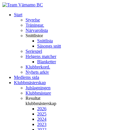
Start
Styrelse
Träningar.
Närvarolista
Snittlistor
Snittlista
Säsongs snitt
Seriespel
Helgens matcher
Blanketter
Klubbrekord.
Nyhets arkiv
Medlems sida
Klubbmästerskap
Julslagningen
Klubbmästare
Resultat
klubbmästerskap
2026
2025
2024
2023
2022